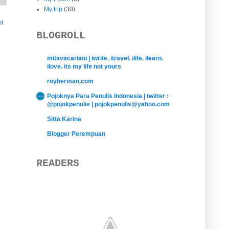
My trip
(30)
st
BLOGROLL
mitavacariani | iwrite. itravel. ilife. ilearn.
ilove. its my life not yours
royherman.com
Pojoknya Para Penulis Indonesia | twitter :
@pojokpenulis | pojokpenulis@yahoo.com
Sitta Karina
Blogger Perempuan
READERS